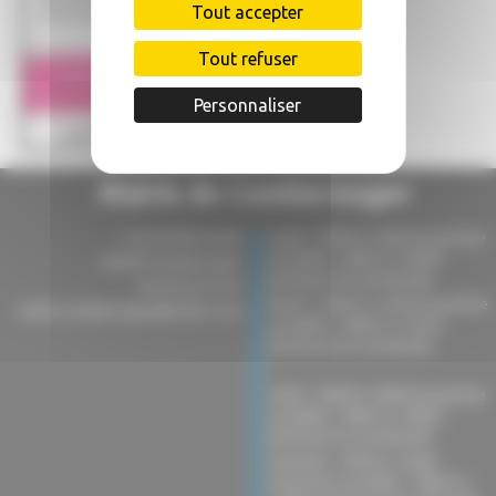
Tout accepter
Tout refuser
Personnaliser
Mairie de Comberouger
3 rue du Barrounet
Lundi : 16h00 à 18h00 (ouverture
au public) - 08h45 à 18h00
82600 Comberouger
(présence du secrétariat).
05 63 02 52 81
Mardi : 10h00 à 12h00 (ouverture
mairie-comberouger@info82.com
au public) - 08h45 à 15h30
(présence du secrétariat).
-
Jeudi : 16h00 à 18h00 (ouverture
au public) - 08h45 à 18h00
(présence du secrétariat).
Vendredi : 10h00 à 12h00
(ouverture au public) - 08h45 à