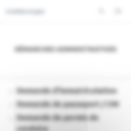
Panneau de gestion des cookies
Comberouger
Démarches Administratives
Demande d’immatriculation
Demande de passeport / CNI
Demande de permis de
conduire