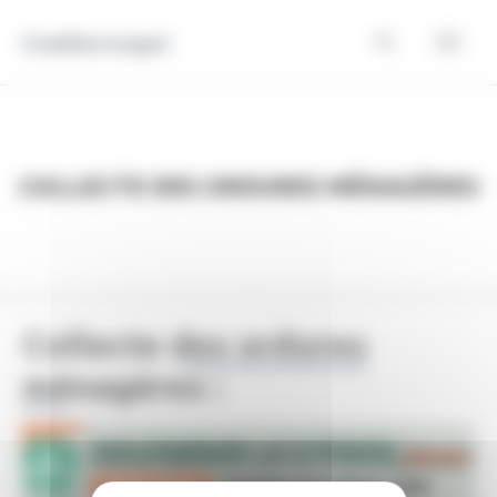
Panneau de gestion des cookies
Comberouger
Collecte des ordures ménagères
Collecte des ordures
ménagères :