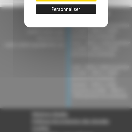
Personnaliser
Mairie de Comberouger
3 rue du Barrounet
Lundi : 16h00 à 18h00 (ouverture
au public) - 08h45 à 18h00
82600 Comberouger
(présence du secrétariat).
05 63 02 52 81
Mardi : 10h00 à 12h00 (ouverture
mairie-comberouger@info82.com
au public) - 08h45 à 15h30
(présence du secrétariat).
-
Jeudi : 16h00 à 18h00 (ouverture
au public) - 08h45 à 18h00
(présence du secrétariat).
Vendredi : 10h00 à 12h00
(ouverture au public) - 08h45 à
13h00 (présence du secrétariat).
-
Mentions légales
Politique de protection des données
Cookies