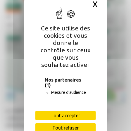
X
Masquer 
Ce site utilise des
cookies et vous
donne le
contrôle sur ceux
que vous
souhaitez activer
Nos partenaires
(1)
Mesure d'audience
A COMPTER DU 26 JANVIER 2026, les circuits de
Tout accepter
collecte des ordures ménagères (bac vert) et des
emballages (bac jaune)
évoluent
:
Tout refuser