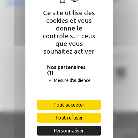
abattage.
Ce site utilise des
cookies et vous
donne le
contrôle sur ceux
que vous
souhaitez activer
Nos partenaires
(1)
Mesure d'audience
Tout accepter
Mairie de Comberouger
Tout refuser
Personnaliser
3 rue du Barrounet
Lundi : 16h00 à 18h00 (ouverture
au public) - 08h45 à 18h00
82600 Comberouger