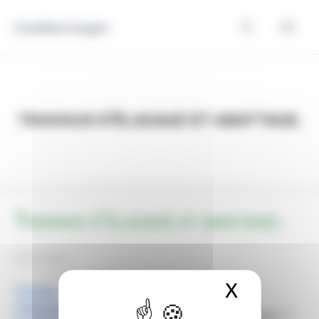
Panneau de gestion des cookies
Comberouger
Travaux d’élagage et abattage.
Travaux d’élagage et abattage.
02/07/2026
X
Masquer 
Travaux
d’élagage et